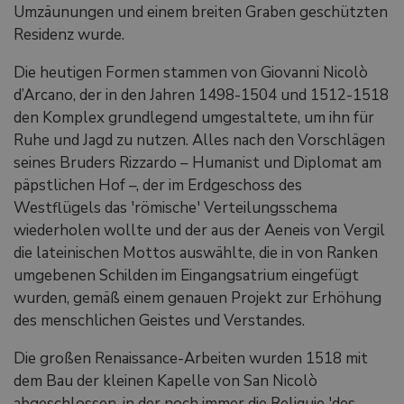
Umzäunungen und einem breiten Graben geschützten
Residenz wurde.
Die heutigen Formen stammen von Giovanni Nicolò
d’Arcano, der in den Jahren 1498-1504 und 1512-1518
den Komplex grundlegend umgestaltete, um ihn für
Ruhe und Jagd zu nutzen. Alles nach den Vorschlägen
seines Bruders Rizzardo – Humanist und Diplomat am
päpstlichen Hof –, der im Erdgeschoss des
Westflügels das 'römische' Verteilungsschema
wiederholen wollte und der aus der Aeneis von Vergil
die lateinischen Mottos auswählte, die in von Ranken
umgebenen Schilden im Eingangsatrium eingefügt
wurden, gemäß einem genauen Projekt zur Erhöhung
des menschlichen Geistes und Verstandes.
Die großen Renaissance-Arbeiten wurden 1518 mit
dem Bau der kleinen Kapelle von San Nicolò
abgeschlossen, in der noch immer die Reliquie 'des