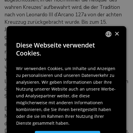
wahren Kreuzes' aufbewahrt wird, die der Tradition
nach von Leonardo III d’Arcano 127a von der achten
Kreuzzug zurückgebracht wurde. Bis zum 15.
Jahrhundert wurde die Familie allgemein 'de Tricano'
×
genannt, wegen der drei Hunde, die als Wappen
erhoben wurden, verbunden mit den silbernen und
Diese Webseite verwendet
ITALIAN
roten Schachbrettmustern, und aus diesem Grund
Cookies.
wurde die herrschaftliche Residenz, die westlich des
ENGLISH
ursprünglichen Wohnturms wuchs, domus magna
Wir verwenden Cookies, um Inhalte und Anzeigen
GERMAN
Tricanea genannt, um sich von dem rein
zu personalisieren und unseren Datenverkehr zu
SLOVENIAN
landwirtschaftlichen Sektor zu unterscheiden, der sich
analysieren. Wir geben Informationen über Ihre
östlich mit Ställen, Reitställen, Hundezwingern und
Nutzung unserer Website auch an unsere Werbe-
Scheunen verteilte.
und Analysepartner weiter, die diese
möglicherweise mit anderen Informationen
Die domus magna Tricanea zeigt sich noch immer mit
kombinieren, die Sie ihnen bereitgestellt haben
Möbeln, Porträts und Familienerinnerungen; unter
oder die sie im Rahmen Ihrer Nutzung ihrer
den Innenräumen sind das Arbeitszimmer, das dem
Dienste gesammelt haben.
Dichter Gian Mauro d’Arcano (um 1498-1535) gehörte,