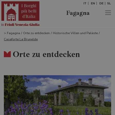
IT
EN
DE
SL
Fagagna
>
Fagagna
/
Orte zu entdecken
/
Historische Villen und Paläste
/
Casaforte La Brunelde
Orte zu entdecken