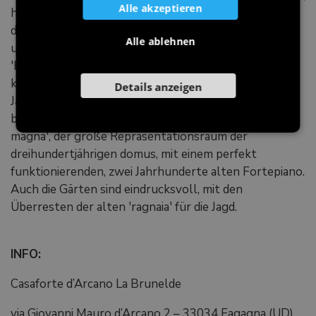
Alle akzeptieren
hervorzuheben, wo ein Teil des historischen Archivs
der Familie aufbewahrt wird, mit Originaldokumenten
Alle ablehnen
und Pergamenten aus dem 11. Jahrhundert, der
'Kaminraum', die Küche aus dem 16. Jahrhundert, das
kleine Wohnzimmer und das Schlafzimmer, das im 18.
Details anzeigen
Jahrhundert den berühmten Sänger Farinelli
beherbergte. Und im obersten Stockwerk die 'Salla
magna', der große Repräsentationsraum der
dreihundertjährigen domus, mit einem perfekt
funktionierenden, zwei Jahrhunderte alten Fortepiano.
Auch die Gärten sind eindrucksvoll, mit den
Überresten der alten 'ragnaia' für die Jagd.
INFO:
Casaforte d’Arcano La Brunelde
via Giovanni Mauro d’Arcano 2 – 33034 Fagagna (UD)