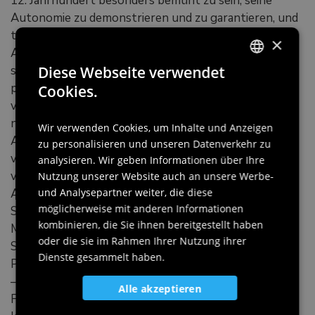
12. Jahrhundert besonders bemüht zu sein, seine
Autonomie zu demonstrieren und zu garantieren, und
tut dies, indem es sich einerseits auf die direkte
×
Abhängigkeit von Aquileia beruft und andererseits
seine "Unterwerfung" unter den apostolischen Stuhl
Diese Webseite verwendet
ITALIAN
propagiert und damit eine besondere Abhängigkeit
Cookies.
vom Papst. Die Äbte von Sesto haben diesen Bezug
ENGLISH
nicht nur ideell, sondern auch konkret zu den
Wir verwenden Cookies, um Inhalte und Anzeigen
GERMAN
Aposteln und insbesondere zu Petrus mit einer Reihe
zu personalisieren und unseren Datenverkehr zu
SLOVENIAN
von Gebäuden und monumentalen Elementen
analysieren. Wir geben Informationen über Ihre
verwirklicht. An den Grenzen der Besitztümer der
Nutzung unserer Website auch an unsere Werbe-
Abtei haben sie eine Kirche zu Santa Petronilla nahe
und Analysepartner weiter, die diese
möglicherweise mit anderen Informationen
Savorgnano errichtet (und Santa Petronilla wurde im
kombinieren, die Sie ihnen bereitgestellt haben
Mittelalter als Tochter von Petrus angesehen); in
oder die sie im Rahmen Ihrer Nutzung ihrer
Saletto wurde ein Kultort zu Ehren der Heiligen
Dienste gesammelt haben.
Petrus und Paulus errichtet; in derselben Abteikirche
– im Herzen derselben – wird ein großartiger
Alle akzeptieren
Freskenzyklus die Geschichten von Petrus erzählen.