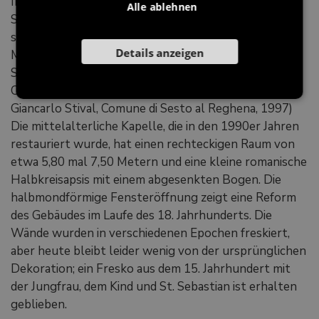
In dieser Logik würde sich auch der Titel der Kirche
Alle ablehnen
San Pietro di Versiola erklären, die vielleicht nicht so
sehr für Gemeinschaften, sondern als Symbol und
Details anzeigen
Mahnung in offener Landschaft errichtet wurde." (aus
San Pietro di Versiola – Studien, Forschungen und
Chronik einer Restaurierung, herausgegeben von
Giancarlo Stival, Comune di Sesto al Reghena, 1997)
Die mittelalterliche Kapelle, die in den 1990er Jahren
restauriert wurde, hat einen rechteckigen Raum von
etwa 5,80 mal 7,50 Metern und eine kleine romanische
Halbkreisapsis mit einem abgesenkten Bogen. Die
halbmondförmige Fensteröffnung zeigt eine Reform
des Gebäudes im Laufe des 18. Jahrhunderts. Die
Wände wurden in verschiedenen Epochen freskiert,
aber heute bleibt leider wenig von der ursprünglichen
Dekoration; ein Fresko aus dem 15. Jahrhundert mit
der Jungfrau, dem Kind und St. Sebastian ist erhalten
geblieben.