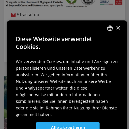
Strassoldo
22.06.2024
×
Romantische Nacht in Strassoldo
Diese Webseite verwendet
ITALIAN
Cookies.
Samstag, 22. Juni, Villa Vitas
ENGLISH
Wir verwenden Cookies, um Inhalte und Anzeigen zu
GERMAN
personalisieren und unseren Datenverkehr zu
SLOVENIAN
analysieren. Wir geben Informationen über Ihre
Nutzung unserer Website auch an unsere Werbe-
und Analysepartner weiter, die diese
möglicherweise mit anderen Informationen
kombinieren, die Sie ihnen bereitgestellt haben
oder die sie im Rahmen Ihrer Nutzung ihrer Dienste
gesammelt haben.
Alle akzeptieren