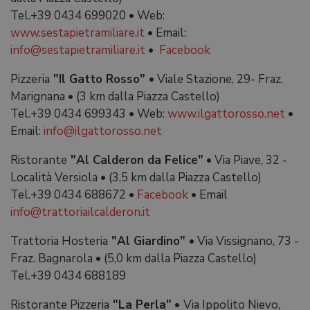
Tel.+39 0434 699020
•
Web:
www.sestapietramiliare.it
•
Email:
info@sestapietramiliare.it
•
Facebook
Pizzeria
"Il Gatto Rosso"
•
Viale Stazione, 29- Fraz.
Marignana
•
(3 km dalla Piazza Castello)
Tel.+39 0434 699343
•
Web:
www.ilgattorosso.net
•
Email:
info@ilgattorosso.net
Ristorante
"Al Calderon da Felice"
•
Via Piave, 32 -
Località Versiola
•
(3,5 km dalla Piazza Castello)
Tel.+39 0434 688672
•
Facebook
•
Email
info@trattoriailcalderon.it
Trattoria Hosteria
"Al Giardino" •
Via Vissignano, 73 -
Fraz. Bagnarola
•
(5,0 km dalla Piazza Castello)
Tel.+39 0434 688189
Ristorante Pizzeria
"La Perla"
•
Via Ippolito Nievo,