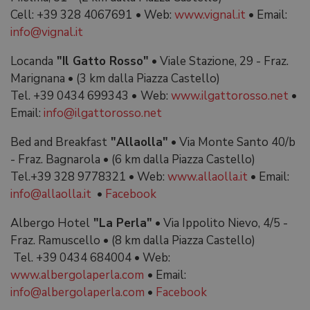
Cell: +39 328 4067691
•
Web:
www.vignal.it
•
Email:
info@vignal.it
Locanda
"Il Gatto Rosso"
•
Viale Stazione, 29 - Fraz.
Marignana
•
(3 km dalla Piazza Castello)
Tel. +39 0434 699343
•
Web:
www.ilgattorosso.net
•
Email:
info@ilgattorosso.net
Bed and Breakfast
"Allaolla"
•
Via Monte Santo 40/b
- Fraz. Bagnarola
•
(6 km dalla Piazza Castello)
Tel.+39 328 9778321
•
Web:
www.allaolla.it
•
Email:
info@allaolla.it
•
Facebook
Albergo Hotel
"La Perla"
•
Via Ippolito Nievo, 4/5 -
Fraz. Ramuscello
•
(8 km dalla Piazza Castello)
Tel. +39 0434 684004
•
Web:
www.albergolaperla.com
•
Email:
info@albergolaperla.com
•
Facebook