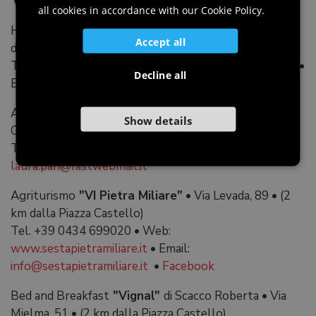
Where to sleep
all cookies in accordance with our Cookie Policy.
SLOVENIAN
Hotel
"In Sylvis" •
Piazza Aquileia, 15
•
(100 metri
Accept all
dalla Piazza Castello)
Tel.+39 0434 694911
•
Web:
www.hotelinsylvis.com
•
Decline all
Email:
insylvis@hotelinsylvis.com
•
Facebook
Agriturismo
"La Gemma"
di Pari Laura
•
Via Julia
Show details
Concordia 47
•
(250 metri dalla Piazza Castello)
Tel.+39 335 7300189
•
Email:
laura.pari@fastwebmail.it
Agriturismo
"VI Pietra Miliare"
•
Via Levada, 89
•
(2
km dalla Piazza Castello)
Tel. +39 0434 699020
•
Web:
www.sestapietramiliare.it
•
Email:
info@sestapietramiliare.it
•
Facebook
Bed and Breakfast
"Vignal"
di Scacco Roberta
•
Via
Mielma, 51
•
(2 km dalla Piazza Castello)