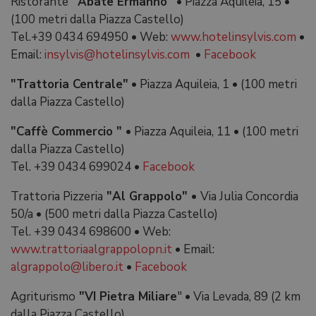
Ristorante
"Abate Ermanno"
•
Piazza Aquileia, 15
•
(100 metri dalla Piazza Castello)
Tel.+39 0434 694950
•
Web:
www.hotelinsylvis.com
•
Email:
insylvis@hotelinsylvis.com
•
Facebook
"Trattoria Centrale"
•
Piazza Aquileia, 1
•
(100 metri
dalla Piazza Castello)
"Caffè Commercio "
•
Piazza Aquileia, 11
•
(100 metri
dalla Piazza Castello)
Tel. +39 0434 699024
•
Facebook
Trattoria Pizzeria
"Al Grappolo"
•
Via Julia Concordia
50/a
•
(500 metri dalla Piazza Castello)
Tel. +39 0434 698600
•
Web:
www.trattoriaalgrappolopn.it
•
Email:
algrappolo@libero.it
•
Facebook
Agriturismo
"VI Pietra Miliare
"
•
Via Levada, 89 (2 km
dalla Piazza Castello)