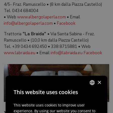
4/5- Fraz. Ramuscello
•
(8 km dalla Piazza Castello)
Tel. 0434 684004
•
Web
www.albergolaperla.com
•
Email
info@albergolaperla.com
•
Facebook
Trattoria
"La Braida"
•
Via Santa Sabina - Fraz.
Ramuscello
•
(10,0 km dalla Piazza Castello)
Tel. +39 0434 692450
•
338 8715881
•
Web
www.labraida.eu
•
Email
info@labraida.eu
Facebook
×
This website uses cookies
ITALIAN
ENGLISH
This website uses cookies to improve user
experience. By using our website you consent to
GERMAN