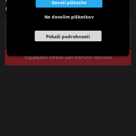
Dovoli piškotke
Cerkev in votivne kapele
Ne dovolim piškotkov
San Giorgio Martire
Pokaži podrobnosti
Vaška cerkvica San Marco
Izgubljena cerkev San Martino Vescovo