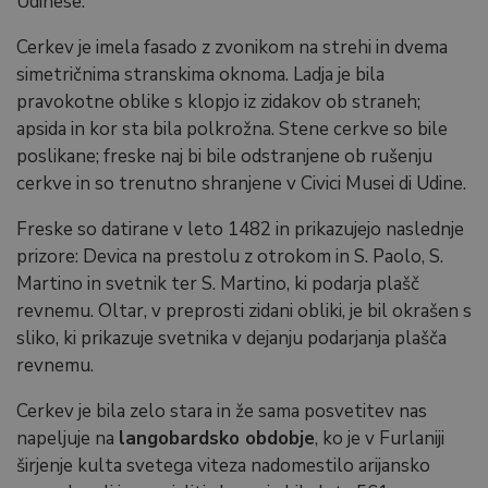
Udinese.
Cerkev je imela fasado z zvonikom na strehi in dvema
simetričnima stranskima oknoma. Ladja je bila
pravokotne oblike s klopjo iz zidakov ob straneh;
apsida in kor sta bila polkrožna. Stene cerkve so bile
poslikane; freske naj bi bile odstranjene ob rušenju
cerkve in so trenutno shranjene v Civici Musei di Udine.
Freske so datirane v leto 1482 in prikazujejo naslednje
prizore: Devica na prestolu z otrokom in S. Paolo, S.
Martino in svetnik ter S. Martino, ki podarja plašč
revnemu. Oltar, v preprosti zidani obliki, je bil okrašen s
sliko, ki prikazuje svetnika v dejanju podarjanja plašča
revnemu.
Cerkev je bila zelo stara in že sama posvetitev nas
napeljuje na
langobardsko obdobje
, ko je v Furlaniji
širjenje kulta svetega viteza nadomestilo arijansko