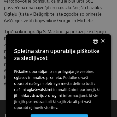
vero: dovolj je pomisliti, da mu je bila leta 561
posvečena ena največjih in najrazkošnejših bazilik v
Ogleju (tista v Beligni); te iste zgodbe so prinesle
čaščenje svetih bojevnikov Giorgio in Michele.
Tipična ikonografija S. Martino ga prikazuje v dejanju
rezanja kosa svojega plašča, da ga podari, kot škofa z
×
zmajem in kačo v roki. Ljudske navade, povezane z
Spletna stran uporablja piškotke
njegovim kultom, so v veliki meri odvisne od
ITALIAN
za sledljivost
koledarskega položaja njegovega praznika (11.
november), ki pade v pozno jesen, obdobje trgatve in
ENGLISH
čas obilja po žetvi ter hkrati čas podnebnih sprememb.
Piškotke uporabljamo za prilagajanje vsebine,
GERMAN
Njegov praznik je v preteklosti za Furlane predstavljal
oglasov in analizo prometa. Podatke o vaši
SLOVENIAN
datum letne obnove kmetijskih pogodb ali selitev.
uporabi našega spletnega mesta delimo tudi z
našimi oglaševalskimi in analitičnimi partnerji, ki
jih lahko združijo z drugimi informacijami, ki ste
jim jih posredovali ali ki so jih zbrali pri vaši
uporabi njihovih storitev.
Drugi zanimivosti iz: