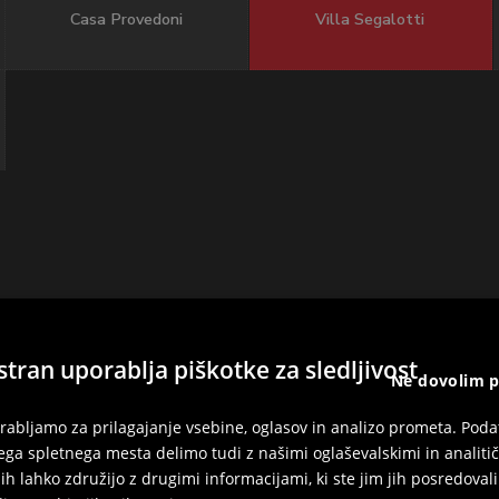
Casa Provedoni
Villa Segalotti
stran uporablja piškotke za sledljivost
Ne dovolim 
rabljamo za prilagajanje vsebine, oglasov in analizo prometa. Poda
ga spletnega mesta delimo tudi z našimi oglaševalskimi in analiti
 jih lahko združijo z drugimi informacijami, ki ste jim jih posredovali a