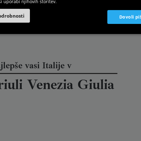
ši uporabi njihovih storitev.
odrobnosti
Dovoli pi
lepše vasi Italije v
riuli Venezia Giulia