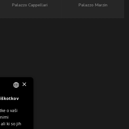
Palazzo Cappellari
Palazzo Marzin
×
piškotkov
ITALIAN
ENGLISH
tke o vaši
čnimi
GERMAN
li ki so jih