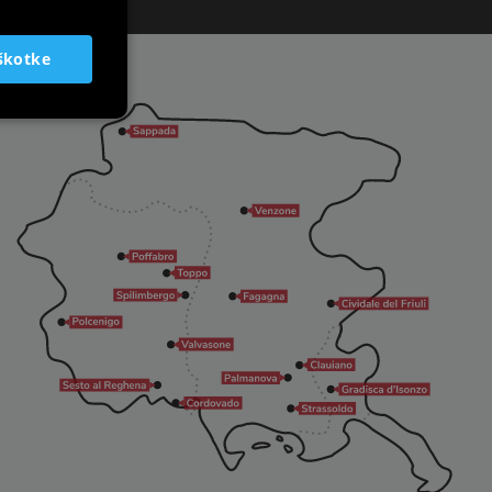
SLOVENIAN
škotke