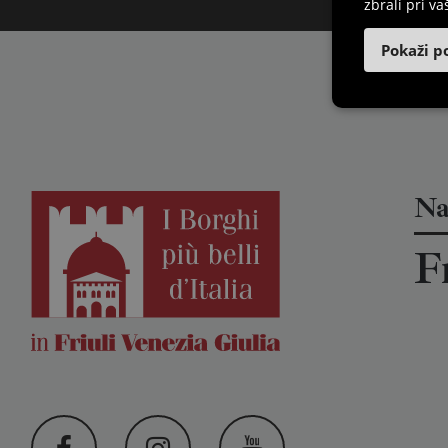
zbrali pri va
Pokaži p
Naj
F