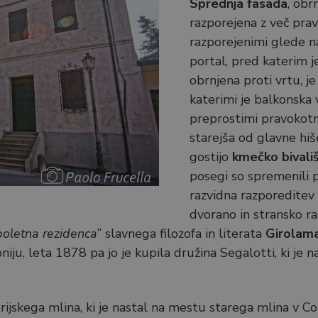
Sprednja fasada
, obr
razporejena z več pra
razporejenimi glede na
portal, pred katerim j
obrnjena proti vrtu, j
katerimi je balkonska
preprostimi pravokotn
starejša od glavne hiš
gostijo
kmečko bivališ
posegi so spremenili 
razvidna razporeditev
dvorano in stransko ra
poletna rezidenca
” slavnega filozofa in literata
Girolam
ju, leta 1878 pa jo je kupila družina Segalotti, ki je 
strijskega mlina, ki je nastal na mestu starega mlina v 