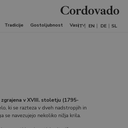
Cordovado
Tradicije
Gostoljubnost
Vasi
IT
EN
DE
SL
zgrajena v XVIII. stoletju (1795-
elo, ki se razteza v dveh nadstropjih in
a se navezujejo nekoliko nižja krila.