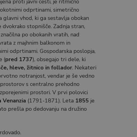
njena proti javni cesti, je ritmično
vokotnimi odprtinami, simetrično
 glavni vhod, ki ga sestavlja obokan
e dvokrako stopnišče. Zadnja stran,
e značilna po obokanih vratih, nad
 vrata z majhnim balkonom in
imi odprtinami. Gospodarska poslopja,
e (
pred 1737
), obsegajo tri dele, ki
če, hleve, žitnico in follador
. Nekateri
prvotno notranjost, vendar je še vedno
 prostorov s centralno prehodno
zporejenimi prostori. V prvi polovici
a Venanzia
(1791-1871). Leta
1855
je
nato prešla po dedovanju na družino
Cordovado.