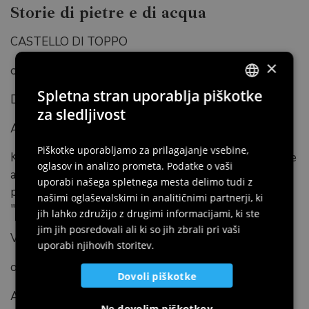
Storie di pietre e di acqua
CASTELLO DI TOPPO
×
ob 18.00
Spletna stran uporablja piškotke
Davide Ceccato, violina in lutnje
ITALIAN
za sledljivost
Alice Populin Redivo, glas in keltska harfa
ENGLISH
Piškotke uporabljamo za prilagajanje vsebine,
GERMAN
Koncert, zasnovan za naravne in zgodovinske okvirje, je
oglasov in analizo prometa. Podatke o vaši
akustična, intimna in sanjava ponudba, ki poslušalca
SLOVENIAN
uporabi našega spletnega mesta delimo tudi z
potopi v starodavna vzdušja, ki odmevajo v okolici v
našimi oglaševalskimi in analitičnimi partnerji, ki
"simfoniji".
jih lahko združijo z drugimi informacijami, ki ste
jim jih posredovali ali ki so jih zbrali pri vaši
VIA DELLA FORNACE
uporabi njihovih storitev.
od 20.00
Dovoli piškotke
Aperitiv in gledališka zabava
Ne dovolim piškotkov