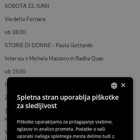
SOBOTA 22. JUNIJ
Via della Fornace
ob 18.00
STORIE DI DONNE - Paola Gottardo
Intervju z Michela Mazzero in Radha Quas
ob 19.00
×
INVISIBLE BLUES
Spletna stran uporablja piškotke
Z Leo Virgili in Riccardo Pes
ITALIAN
za sledljivost
100 let po svoji iznajdbi je Theremin še danes edini
ENGLISH
instrument, ki se igra brez fizičnega stika z izvajalcem.
Piškotke uporabljamo za prilagajanje vsebine,
GERMAN
oglasov in analizo prometa. Podatke o vaši
V tem koncertu/performansu multiinstrumentalist
SLOVENIAN
uporabi našega spletnega mesta delimo tudi z
Leo Virgili in violončelist Riccardo Pes ustvarjata