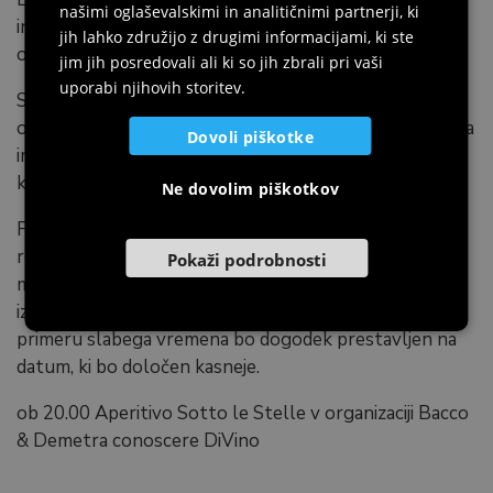
našimi oglaševalskimi in analitičnimi partnerji, ki
inštrumentalni repertoar, ki omogoča, da se pokažejo
jih lahko združijo z drugimi informacijami, ki ste
odtenki in vsestranskost "nevidnega" instrumenta.
jim jih posredovali ali ki so jih zbrali pri vaši
uporabi njihovih storitev.
Suite, kjer dva glasbenika in avtorja izmenjujeta svoje
originalne kompozicije s partiturami Morriconeja, Bacha
Dovoli piškotke
in Zimmerja, ustvarjajoč prefinjeno križišče med
klasično, folk in sodobno glasbo.
Ne dovolim piškotkov
Filed recordings, naravni zvoki in filmski dialogi,
reproducirani iz starih trakov, se prekrivajo z
Pokaži podrobnosti
melodijami, ki jih spretno izpostavljata oba solista v
izvirnem križišču med analognim in digitalnim. V
primeru slabega vremena bo dogodek prestavljen na
datum, ki bo določen kasneje.
ob 20.00 Aperitivo Sotto le Stelle v organizaciji Bacco
& Demetra conoscere DiVino