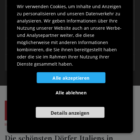
Wir verwenden Cookies, um Inhalte und Anzeigen
GERMAN
Palazzo Cappellari
zu personalisieren und unseren Datenverkehr zu
SLOVENIAN
analysieren. Wir geben Informationen über Ihre
Nutzung unserer Website auch an unsere Werbe-
Palazzo Marzin
und Analysepartner weiter, die diese
möglicherweise mit anderen Informationen
Villa Curtis Vadi
kombinieren, die Sie ihnen bereitgestellt haben
oder die sie im Rahmen Ihrer Nutzung ihrer
Das Rathaus
Dienste gesammelt haben.
Alle akzeptieren
Alle ablehnen
Details anzeigen
Die schönsten Dörfer Italiens in