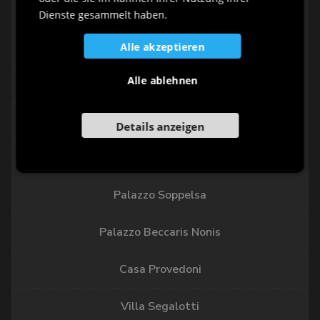
Palazzo Freschi Piccolomini
Dienste gesammelt haben.
Palazzo del Capitano
Alle akzeptieren
Alle ablehnen
Palazzo Agricola
Palazzo Cecchini
Details anzeigen
Palazzo Aliprandi - Lena
Palazzo Soppelsa
Palazzo Beccaris Nonis
Casa Provedoni
Villa Segalotti