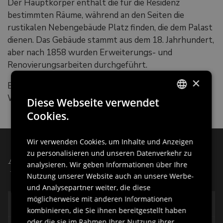
Der Hauptkörper enthält die für die Residenz
bestimmten Räume, während an den Seiten die
rustikalen Nebengebäude Platz finden, die dem Palast
dienen. Das Gebäude stammt aus dem 18. Jahrhundert,
aber nach 1858 wurden Erweiterungs- und
Renovierungsarbeiten durchgeführt.
×
Es wurde kürzlich restauriert und wird zu
Wohnzwecken genutzt.
Diese Webseite verwendet
ITALIAN
Cookies.
ENGLISH
Wir verwenden Cookies, um Inhalte und Anzeigen
GERMAN
zu personalisieren und unseren Datenverkehr zu
Andere Sehenswürdigkeiten von:
SLOVENIAN
analysieren. Wir geben Informationen über Ihre
Villen und Paläste
Nutzung unserer Website auch an unsere Werbe-
und Analysepartner weiter, die diese
möglicherweise mit anderen Informationen
Das Schloss
kombinieren, die Sie ihnen bereitgestellt haben
oder die sie im Rahmen Ihrer Nutzung ihrer