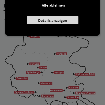
Die schönsten Dörfer Italiens in
Alle ablehnen
Friuli Venezia Giulia
Details anzeigen