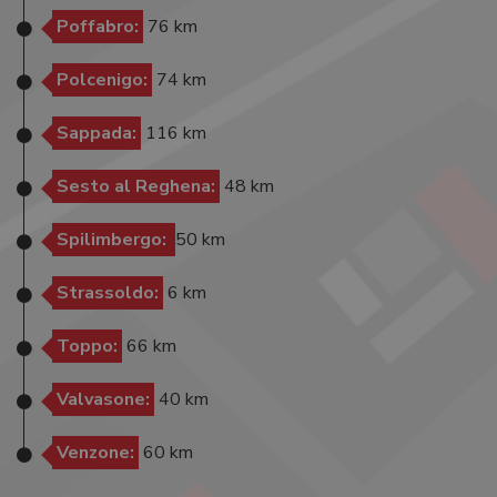
Poffabro:
76 km
Polcenigo:
74 km
Sappada:
116 km
Sesto al Reghena:
48 km
Spilimbergo:
50 km
Strassoldo:
6 km
Toppo:
66 km
Valvasone:
40 km
Venzone:
60 km