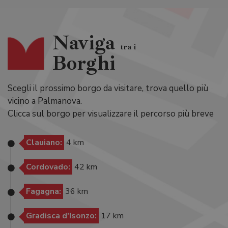
Naviga
tra i
Borghi
Scegli il prossimo borgo da visitare, trova quello più
vicino a Palmanova.
Clicca sul borgo per visualizzare il percorso più breve
Clauiano:
4 km
Cordovado:
42 km
Fagagna:
36 km
Gradisca d'Isonzo:
17 km