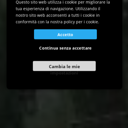
I Borghi più belli d'Italia in
ENGLISH
Questo sito web utilizza i cookie per migliorare la
tua esperienza di navigazione. Utilizzando il
Friuli Venezia Giulia
GERMAN
nostro sito web acconsenti a tutti i cookie in
SLOVENIAN
conformità con la nostra policy per i cookie.
Accetto
Continua senza accettare
Cambia le mie
impostazioni