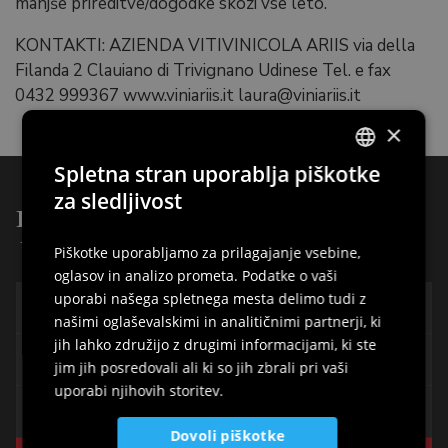
manjše prireditve/dogodke skozi vse leto.
KONTAKTI: AZIENDA VITIVINICOLA ARIIS via della
Filanda 2 Clauiano di Trivignano Udinese Tel. e fax
0432 999367 www.viniariis.it laura@viniariis.it
×
Spletna stran uporablja piškotke
ITALIAN
za sledljivost
Drugi zanimivosti iz:
ENGLISH
Vile, Palazzi, Spomeniki
Piškotke uporabljamo za prilagajanje vsebine,
GERMAN
oglasov in analizo prometa. Podatke o vaši
SLOVENIAN
uporabi našega spletnega mesta delimo tudi z
Casa Calligaris Foffani
našimi oglaševalskimi in analitičnimi partnerji, ki
jih lahko združijo z drugimi informacijami, ki ste
Hiša Barnaba Manin
jim jih posredovali ali ki so jih zbrali pri vaši
uporabi njihovih storitev.
Casa Bosco
Dovoli piškotke