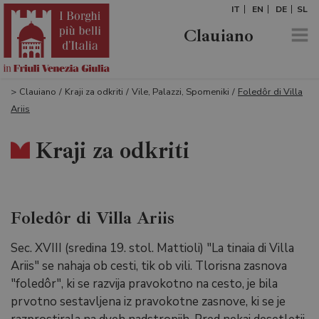
IT
EN
DE
SL
Clauiano
>
Clauiano
/
Kraji za odkriti
/
Vile, Palazzi, Spomeniki
/
Foledôr di Villa
Ariis
Kraji za odkriti
Foledôr di Villa Ariis
Sec. XVIII (sredina 19. stol. Mattioli) "La tinaia di Villa
Ariis" se nahaja ob cesti, tik ob vili. Tlorisna zasnova
"foledôr", ki se razvija pravokotno na cesto, je bila
prvotno sestavljena iz pravokotne zasnove, ki se je