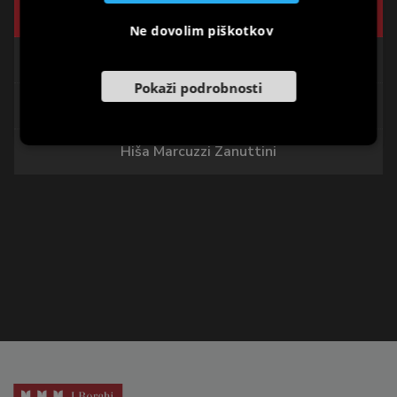
Foledôr di Villa Ariis
Ne dovolim piškotkov
Casa Spangher
Pokaži podrobnosti
Hiša Agosto Zof
Hiša Marcuzzi Zanuttini