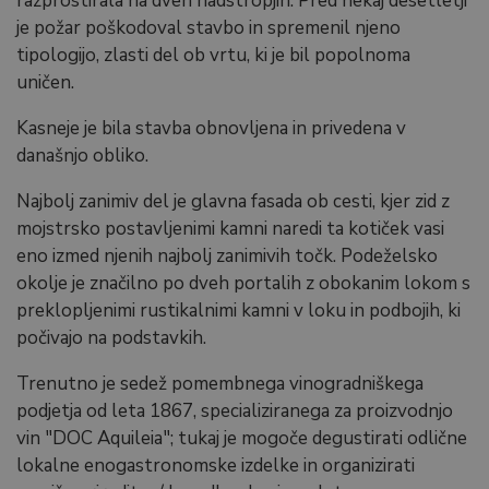
razprostirala na dveh nadstropjih. Pred nekaj desetletji
je požar poškodoval stavbo in spremenil njeno
tipologijo, zlasti del ob vrtu, ki je bil popolnoma
uničen.
Kasneje je bila stavba obnovljena in privedena v
današnjo obliko.
Najbolj zanimiv del je glavna fasada ob cesti, kjer zid z
mojstrsko postavljenimi kamni naredi ta kotiček vasi
eno izmed njenih najbolj zanimivih točk. Podeželsko
okolje je značilno po dveh portalih z obokanim lokom s
preklopljenimi rustikalnimi kamni v loku in podbojih, ki
počivajo na podstavkih.
Trenutno je sedež pomembnega vinogradniškega
podjetja od leta 1867, specializiranega za proizvodnjo
vin "DOC Aquileia"; tukaj je mogoče degustirati odlične
lokalne enogastronomske izdelke in organizirati