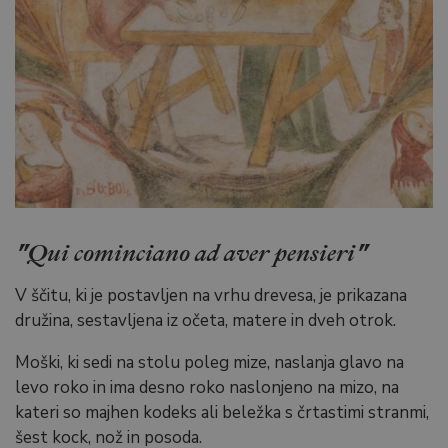
"Qui cominciano ad aver pensieri"
V ščitu, ki je postavljen na vrhu drevesa, je prikazana
družina, sestavljena iz očeta, matere in dveh otrok.
Moški, ki sedi na stolu poleg mize, naslanja glavo na
levo roko in ima desno roko naslonjeno na mizo, na
kateri so majhen kodeks ali beležka s črtastimi stranmi,
šest kock, nož in posoda.