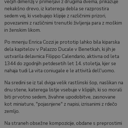
večjih dimenzij v primerjavi z drugima dvema, prikazuje
nekakšno drevo, iz katerega debla se razprostira
sedem vej, ki vsebujejo klipije z različnimi prizori,
povezanimi z različnimi trenutki življenja para z moškim
in ženskim likom.
Po mnenju Enrica Cozzi je prototip lahko bila kiparska
dela kapitelov v Palazzo Ducale v Benetkah, ki jih je
ustvarila delavnica Filippo Calendario, aktivna od leta
1344 do zgodnjih petdesetih let 14. stoletja, kjer se
nahaja tudi La vita coniugale e le attività dell'uomo.
Na sredini se iz tal dviga velik rastlinski šop, naslikan na
dnu stene, katerega listje vsebuje v klipijih, ki so morali
biti prvotno sedem, živahne upodobitve, zasnovane
kot miniature, "pojasnjene" z napisi, izrisanimi z rdečo
zemljo.
Na straneh obsežne kompozicije, obdane s preprostimi