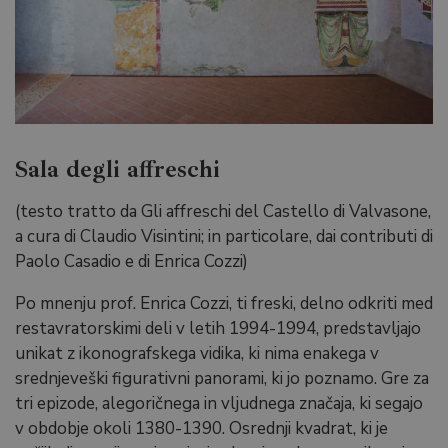
Sala degli affreschi
(testo tratto da Gli affreschi del Castello di Valvasone,
a cura di Claudio Visintini; in particolare, dai contributi di
Paolo Casadio e di Enrica Cozzi)
Po mnenju prof. Enrica Cozzi, ti freski, delno odkriti med
restavratorskimi deli v letih 1994-1994, predstavljajo
unikat z ikonografskega vidika, ki nima enakega v
srednjeveški figurativni panorami, ki jo poznamo. Gre za
tri epizode, alegoričnega in vljudnega značaja, ki segajo
v obdobje okoli 1380-1390. Osrednji kvadrat, ki je