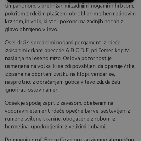
timpanonom, s prekrižanimi zadnjimi nogami in hrbtom,
pokritim z rdečim plaščem, obrobljenim z hermelinovim
krznom, in volk, ki stoji pokonci na zadnjih nogah z
glavo obrnjeno v levo.
Osel drži s sprednjimi nogami pergament, z rdeče
izpisanimi črkami abecede A B C D E, pri čemer kopita
naslanja na leseno mizo. Oslova pozornost je
usmerjena na volka, ki se zdi povabljen, da opazuje črke,
izpisane na odprtem zvitku na klopi, vendar se,
nasprotno, z obračanjem gobca v levo zdi, da želi
ignorirati oslov namen.
Odsek je spodaj zaprt z zavesom, obešenim na
vodoravni element rdeče opečne barve, sestavljen iz
rumene svilene tkanine, obogatene z robom iz
hermelina, upodobljenim z velikimi gubami.
Po mnenju prof. Enrice Cozzi gre za izjemno alegorično