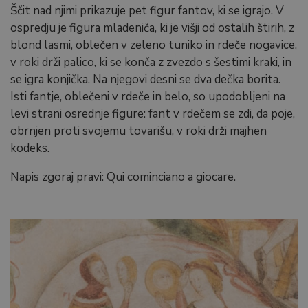
Ščit nad njimi prikazuje pet figur fantov, ki se igrajo. V
ospredju je figura mladeniča, ki je višji od ostalih štirih, z
blond lasmi, oblečen v zeleno tuniko in rdeče nogavice,
v roki drži palico, ki se konča z zvezdo s šestimi kraki, in
se igra konjička. Na njegovi desni se dva dečka borita.
Isti fantje, oblečeni v rdeče in belo, so upodobljeni na
levi strani osrednje figure: fant v rdečem se zdi, da poje,
obrnjen proti svojemu tovarišu, v roki drži majhen
kodeks.
Napis zgoraj pravi: Qui cominciano a giocare.