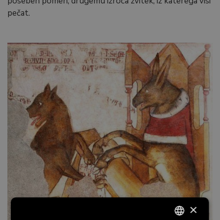
poseben pomen, drugemu izroča zvitek, iz katerega visi
pečat.
×