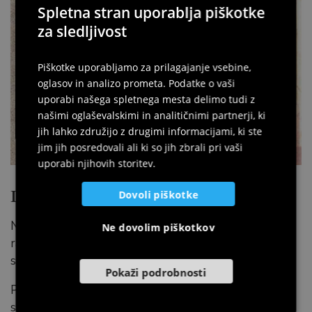
Spletna stran uporablja piškotke
ITALIAN
za sledljivost
ENGLISH
Piškotke uporabljamo za prilagajanje vsebine,
GERMAN
oglasov in analizo prometa. Podatke o vaši
SLOVENIAN
uporabi našega spletnega mesta delimo tudi z
našimi oglaševalskimi in analitičnimi partnerji, ki
jih lahko združijo z drugimi informacijami, ki ste
jim jih posredovali ali ki so jih zbrali pri vaši
uporabi njihovih storitev.
L'asino e il lupo
Dovoli piškotke
Na levi strani drevesa življenja se razvija odsek,
Ne dovolim piškotkov
razdeljen vodoravno na dva dela: zgornji del s figurami,
spodnji pa s ponarejenim zavesom.
Pokaži podrobnosti
Protagonista zgornjega odseka sta dve živali: osel, ki
sedi na leseni katedri s hrbtom, ki se konča s