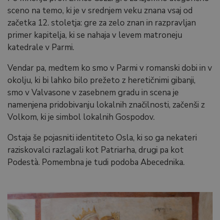
sceno na temo, ki je v srednjem veku znana vsaj od
začetka 12. stoletja: gre za zelo znan in razpravljan
primer kapitelja, ki se nahaja v levem matroneju
katedrale v Parmi.
Vendar pa, medtem ko smo v Parmi v romanski dobi in v
okolju, ki bi lahko bilo prežeto z heretičnimi gibanji,
smo v Valvasone v zasebnem gradu in scena je
namenjena pridobivanju lokalnih značilnosti, začenši z
Volkom, ki je simbol lokalnih Gospodov.
Ostaja še pojasniti identiteto Osla, ki so ga nekateri
raziskovalci razlagali kot Patriarha, drugi pa kot
Podestà. Pomembna je tudi podoba Abecednika.