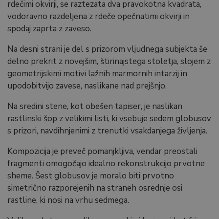
rdečimi okvirji, se raztezata dva pravokotna kvadrata,
vodoravno razdeljena z rdeče opečnatimi okvirji in
spodaj zaprta z zaveso.
Na desni strani je del s prizorom vljudnega subjekta še
delno prekrit z novejšim, štirinajstega stoletja, slojem z
geometrijskimi motivi lažnih marmornih intarzij in
upodobitvijo zavese, naslikane nad prejšnjo.
Na sredini stene, kot obešen tapiser, je naslikan
rastlinski šop z velikimi listi, ki vsebuje sedem globusov
s prizori, navdihnjenimi z trenutki vsakdanjega življenja.
Kompozicija je preveč pomanjkljiva, vendar preostali
fragmenti omogočajo idealno rekonstrukcijo prvotne
sheme. Šest globusov je moralo biti prvotno
simetrično razporejenih na straneh osrednje osi
rastline, ki nosi na vrhu sedmega.