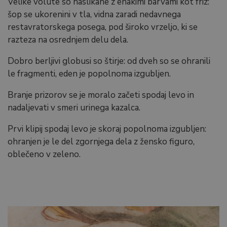
Velike volute so naslikane z enakimi barvami kot friz:
šop se ukorenini v tla, vidna zaradi nedavnega
restavratorskega posega, pod široko vrzeljo, ki se
razteza na osrednjem delu dela.
Dobro berljivi globusi so štirje: od dveh so se ohranili
le fragmenti, eden je popolnoma izgubljen.
Branje prizorov se je moralo začeti spodaj levo in
nadaljevati v smeri urinega kazalca.
Prvi klipij spodaj levo je skoraj popolnoma izgubljen:
ohranjen je le del zgornjega dela z žensko figuro,
oblečeno v zeleno.