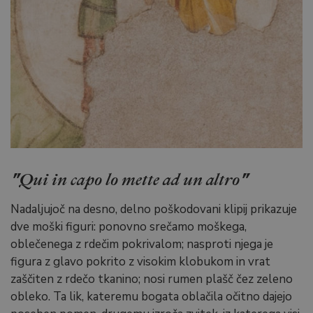
"Qui in capo lo mette ad un altro"
Nadaljujoč na desno, delno poškodovani klipij prikazuje
dve moški figuri: ponovno srečamo moškega,
oblečenega z rdečim pokrivalom; nasproti njega je
figura z glavo pokrito z visokim klobukom in vrat
zaščiten z rdečo tkanino; nosi rumen plašč čez zeleno
obleko. Ta lik, kateremu bogata oblačila očitno dajejo