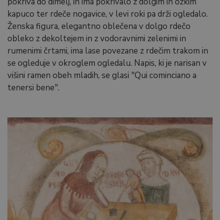
pokriva do dimelj, in ima pokrivalo z dolgim in ozkim
kapuco ter rdeče nogavice, v levi roki pa drži ogledalo.
Ženska figura, elegantno oblečena v dolgo rdečo
obleko z dekoltejem in z vodoravnimi zelenimi in
rumenimi črtami, ima lase povezane z rdečim trakom in
se ogleduje v okroglem ogledalu. Napis, ki je narisan v
višini ramen obeh mladih, se glasi "Qui cominciano a
tenersi bene".