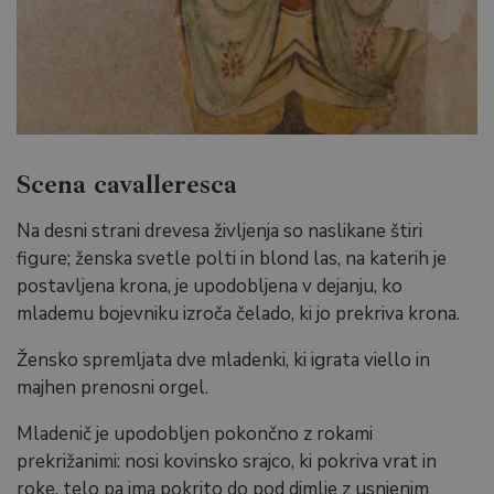
Scena cavalleresca
Na desni strani drevesa življenja so naslikane štiri
figure; ženska svetle polti in blond las, na katerih je
postavljena krona, je upodobljena v dejanju, ko
mlademu bojevniku izroča čelado, ki jo prekriva krona.
Žensko spremljata dve mladenki, ki igrata viello in
majhen prenosni orgel.
Mladenič je upodobljen pokončno z rokami
prekrižanimi: nosi kovinsko srajco, ki pokriva vrat in
roke, telo pa ima pokrito do pod dimlje z usnjenim