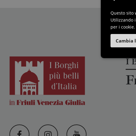
Questo sito 
Utilizzando i
per i cookie.
Cambia l
I B
F