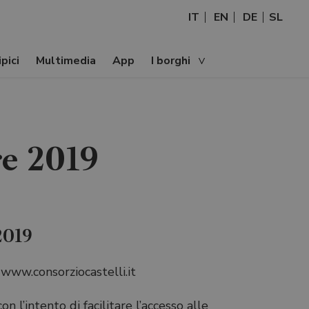
IT
EN
DE
SL
pici
Multimedia
App
I borghi
re 2019
2019
a www.consorziocastelli.it
on l’intento di facilitare l’accesso alle