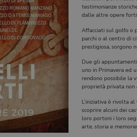
testimonianze storiche
dalle altre opere fort
Affacciati sul golfo o 
parchi o al centro di c
prestigiosa, sorgono n
Due gli appuntamenti d
uno in Primavera ed 
rendono possibile la vis
proprietà privata non
L’iniziativa è rivolta a
scoprire alcuni dei cas
loro portoni i loro segr
arte, storia e memorie