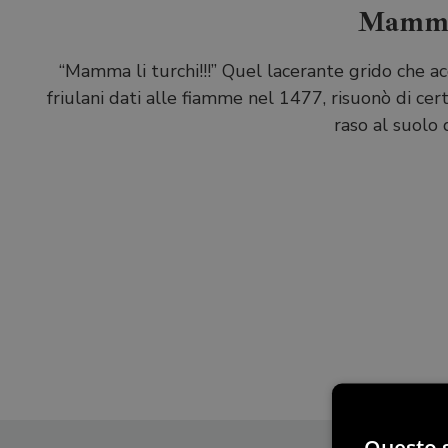
Mamma 
“Mamma li turchi!!!” Quel lacerante grido che a
friulani dati alle fiamme nel 1477, risuonò di cer
raso al suolo
Questo s