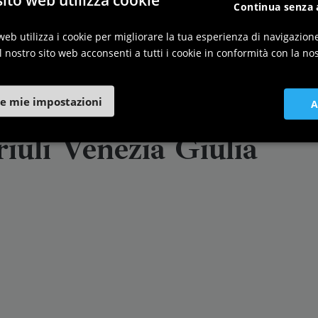
Continua senza 
web utilizza i cookie per migliorare la tua esperienza di navigazion
l nostro sito web acconsenti a tutti i cookie in conformità con la nos
orghi più belli d'Italia in
e mie impostazioni
A
riuli Venezia Giulia