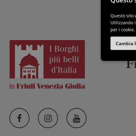
Questo sito 
Utilizzando i
per i cookie.
I B
Cambia l
F