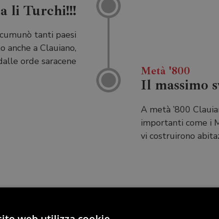
li Turchi!!!
ccumunò tanti pae­si
to anche a Clauiano,
 dalle orde saracene
Metà '800
Il massimo s
A metà ’800 Clauia
importanti come i Man
vi costruirono abita
ito web utilizza cookie