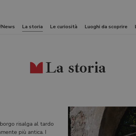
i/News
La storia
Le curiosità
Luoghi da scoprire
La storia
borgo risalga al tardo
amente più antica. I