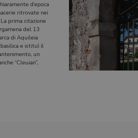
 chiaramente d’epoca
cerie ritrovate nei
 La prima citazione
 pergamena del 13
arca di Aquileia
silica e istituì il
mantenimento, un
nche “Cleuian”,