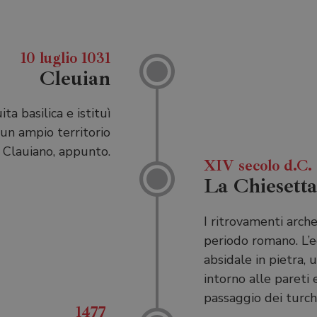
10 luglio 1031
Cleuian
ta basilica e istituì
 un ampio territorio
 Clauiano, appunto.
XIV secolo d.C.
La Chiesett
I ritrovamenti arch
periodo romano. L’ed
absidale in pietra,
intorno alle pareti 
passaggio dei turchi
1477