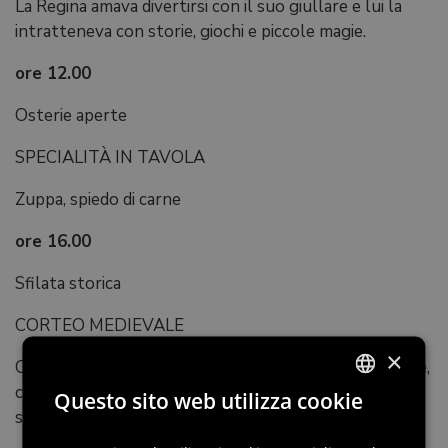
La Regina amava divertirsi con il suo giullare e lui la
intratteneva con storie, giochi e piccole magie.
ore 12.00
Osterie aperte
SPECIALITÀ IN TAVOLA
Zuppa, spiedo di carne
ore 16.00
Sfilata storica
CORTEO MEDIEVALE
×
Oltre 300 figuranti in costume storico. Armigeri, dame,
cavalieri e falconieri sfilano al ritmo dei tamburi e allo
Questo sito web utilizza cookie
sventolare delle bandiere.
ITALIAN