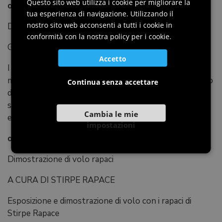
ENGLISH
Questo sito web utilizza i cookie per migliorare la
ore 17.00
tua esperienza di navigazione. Utilizzando il
GERMAN
nostro sito web acconsenti a tutti i cookie in
Disputa del palio cittadino
SLOVENIAN
conformità con la nostra policy per i cookie.
GIOCHI IN CAMPO
Accetto
I rioni si sfidano in porve di velocità, abilità e forza. Il
migliore tra le quattro prove di caccia al simbolo, furto
Continua senza accettare
delle botti, la giostra delle bandiere e il tiro con l’arco
sarà il nuovo portatore del Palio. Tra i diversi giochi
Cambia le mie
esibizione del Gruppo Sbandieratori di Cordovado
impostazioni
ore 18.30
Dimostrazione di volo rapaci
A CURA DI STIRPE RAPACE
Esposizione e dimostrazione di volo con i rapaci di
Stirpe Rapace