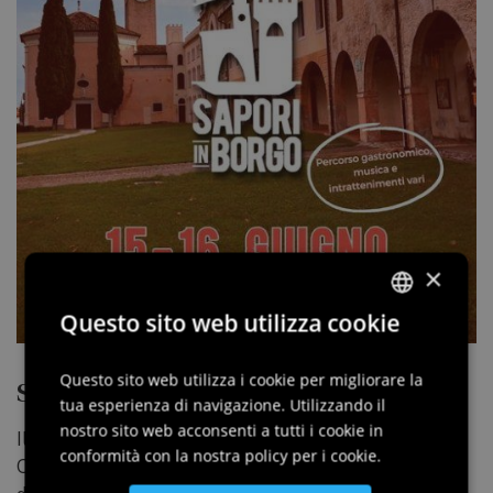
×
Questo sito web utilizza cookie
ITALIAN
ENGLISH
Questo sito web utilizza i cookie per migliorare la
Sapori in borgo
tua esperienza di navigazione. Utilizzando il
GERMAN
nostro sito web acconsenti a tutti i cookie in
Il Comune di Cordovado, in collaborazione con la Pro
SLOVENIAN
conformità con la nostra policy per i cookie.
Cordovado, è lieto di annunciare ufficialmente le date