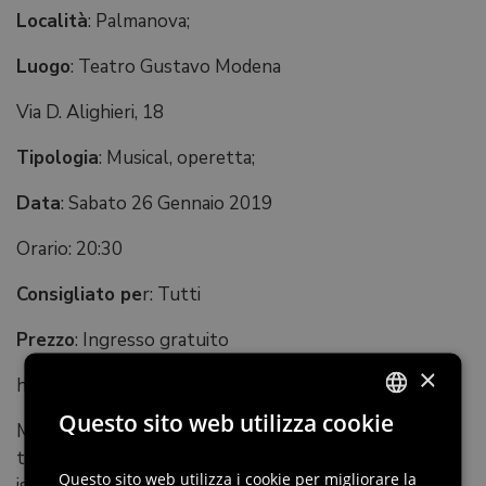
Località
: Palmanova;
Luogo
: Teatro Gustavo Modena
Via D. Alighieri, 18
Tipologia
: Musical, operetta;
Data
: Sabato 26 Gennaio 2019
Orario: 20:30
Consigliato pe
r: Tutti
Prezzo
: Ingresso gratuito
×
http://www.accademiamusicalepalmanova.it/
Questo sito web utilizza cookie
Musical “La bella e la bestia” a cura della compagnia
ITALIAN
teatrale “Briciole d’arte” di Cervignano del Friuli,
ENGLISH
Questo sito web utilizza i cookie per migliorare la
ispirato alla nota favola di Jeanne-Marie Leprince de