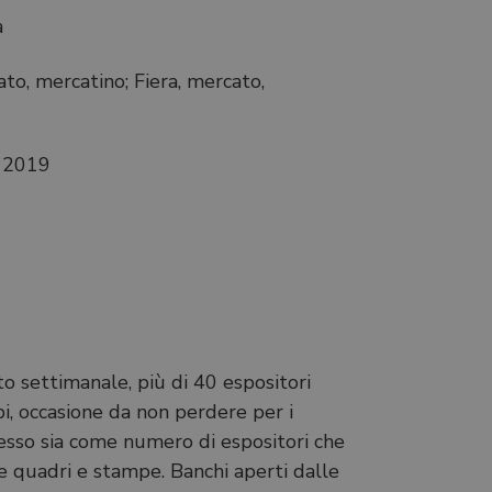
a
cato, mercatino; Fiera, mercato,
e 2019
i
to settimanale, più di 40 espositori
i, occasione da non perdere per i
uccesso sia come numero di espositori che
come quadri e stampe. Banchi aperti dalle