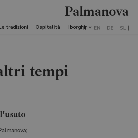
Palmanova
Le tradizioni
Ospitalità
I borghi
IT
EN
DE
SL
ltri tempi
l'usato
 Palmanova;