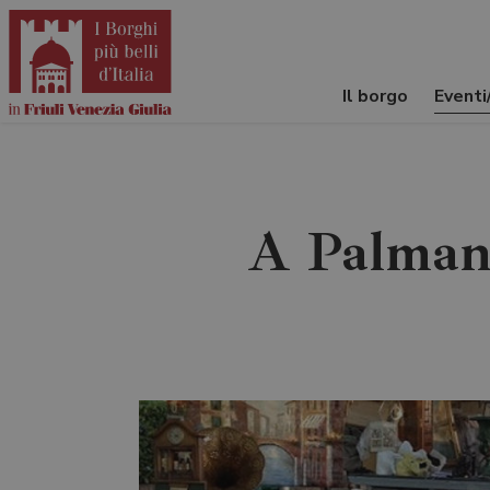
Il borgo
Event
A Palmano