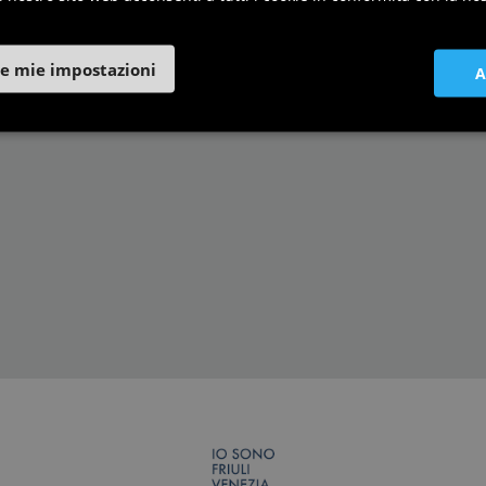
orghi più belli d'Italia in
e mie impostazioni
A
riuli Venezia Giulia