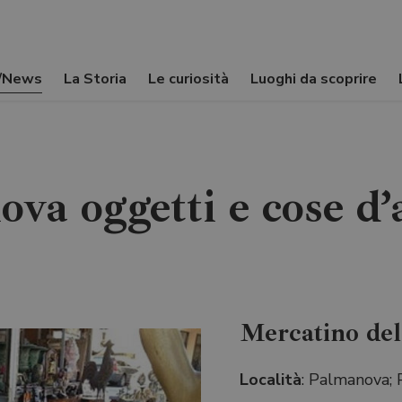
i/News
La Storia
Le curiosità
Luoghi da scoprire
va oggetti e cose d’a
Mercatino del
Località
: Palmanova;