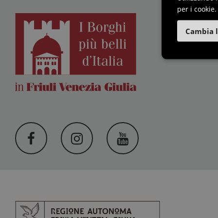
per i cookie.
I B
Cambia l
F