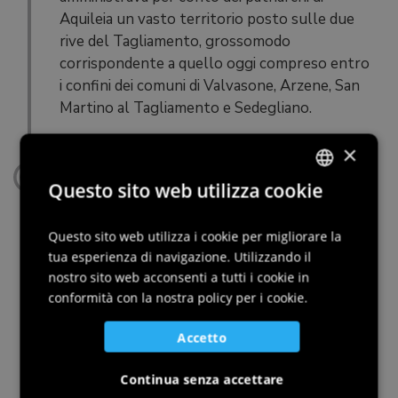
Aquileia un vasto territorio posto sulle due
rive del Tagliamento, grossomodo
corrispondente a quello oggi compreso entro
i confini dei comuni di Valvasone, Arzene, San
Martino al Tagliamento e Sedegliano.
×
1293 d.C.
Arrivano i Cucagna
Questo sito web utilizza cookie
ITALIAN
Nel 1293 il borgo divenne possesso del ramo
ENGLISH
Questo sito web utilizza i cookie per migliorare la
familiare dei Cuccagna di Spilimbergo che da
tua esperienza di navigazione. Utilizzando il
GERMAN
quel momento in avanti affiancò il suo
nostro sito web acconsenti a tutti i cookie in
stemma con il leone rosso a quello dei di
SLOVENIAN
conformità con la nostra policy per i cookie.
Valvasone, ovvero un lupo nero in campo
bianco (il nome Valvasone deriverebbe dal
Accetto
tedesco wolfes + höfe ovvero ʻmasseria del
Continua senza accettare
lupoʼ).