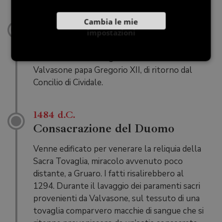
Cambia le mie
1409 d.C.
impostazioni
Papa Gregorio XII
Nel 1409 ebbe accoglienza nel maniero dei di
Valvasone papa Gregorio XII, di ritorno dal
Concilio di Cividale.
1484 d.C.
Consacrazione del Duomo
Venne edificato per venerare la reliquia della
Sacra Tovaglia, miracolo avvenuto poco
distante, a Gruaro. I fatti risalirebbero al
1294. Durante il lavaggio dei paramenti sacri
provenienti da Valvasone, sul tessuto di una
tovaglia comparvero macchie di sangue che si