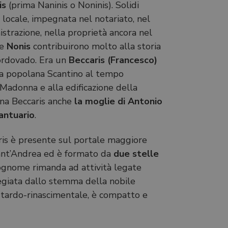
is
(prima Naninis o Noninis). Solidi
 locale, impegnata nel notariato, nel
istrazione, nella proprietà ancora nel
e
Nonis
contribuirono molto alla storia
Cordovado. Era un
Beccaris (Francesco)
la popolana Scantino al tempo
 Madonna e alla edificazione della
 una Beccaris anche
la moglie di Antonio
antuario
.
ris è presente sul portale maggiore
 Sant’Andrea ed è formato da
due stelle
cognome rimanda ad attività legate
regiata dallo stemma della nobile
ra tardo-rinascimentale, è compatto e