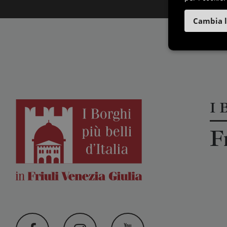
Cambia l
I B
F