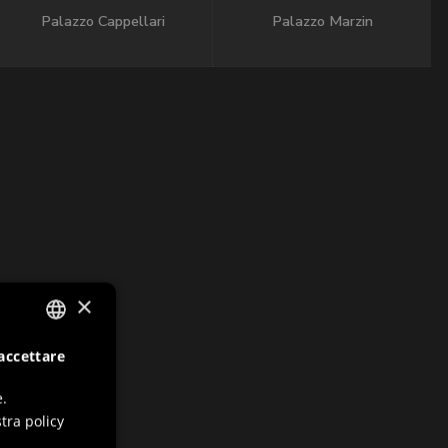
Palazzo Cappellari
Palazzo Marzin
×
accettare
ITALIAN
ENGLISH
e.
tra policy
GERMAN