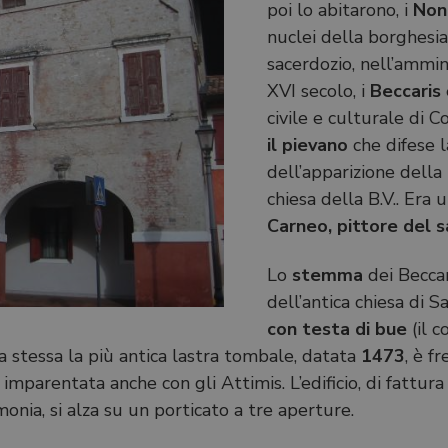
poi lo abitarono, i
Non
nuclei della borghesia
sacerdozio, nell’ammin
XVI secolo, i
Beccaris
civile e culturale di 
il pievano
che difese 
dell’apparizione della
chiesa della B.V.. Era
Carneo, pittore del s
Lo
stemma
dei Becca
dell’antica chiesa di
con testa di bue
(il 
sa stessa la più antica lastra tombale, datata
1473
, è f
si imparentata anche con gli Attimis. L’edificio, di fattu
monia, si alza su un porticato a tre aperture.