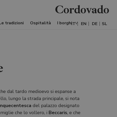
Cordovado
Le tradizioni
Ospitalità
I borghi
IT
EN
DE
SL
e
he dal tardo medioevo si espanse a
lo, lungo la strada principale, si nota
inquecentesca
del palazzo designato
iglie che lo vollero, i
Beccaris
, e che