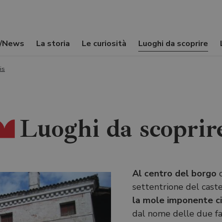
i/News
La storia
Le curiosità
Luoghi da scoprire
is
Luoghi da scoprir
Al centro del borgo
c
settentrione del castel
la mole imponente c
dal nome delle due fam