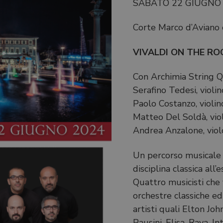
SABATO 22 GIUGNO
Corte Marco d’Aviano 
VIVALDI ON THE RO
Con Archimia String Q
Serafino Tedesi, violin
Paolo Costanzo, violin
Matteo Del Soldà, vio
Andrea Anzalone, viol
Un percorso musicale d
disciplina classica all’
Quattro musicisti che
orchestre classiche ed 
artisti quali Elton Joh
Pausini, Elisa, Rava, I