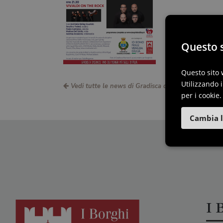
Questo s
Questo sito 
Utilizzando i
Vedi tutte le news di Gradisca d'Isonzo
per i cookie.
Cambia l
I B