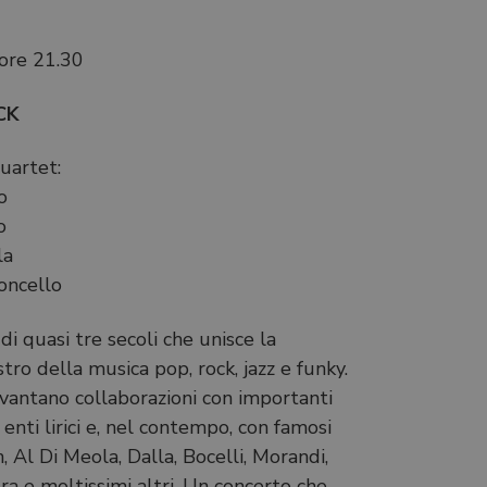
ore 21.30
CK
uartet:
o
o
la
oncello
i quasi tre secoli che unisce la
estro della musica pop, rock, jazz e funky.
 vantano collaborazioni con importanti
enti lirici e, nel contempo, con famosi
n, Al Di Meola, Dalla, Bocelli, Morandi,
ntra e moltissimi altri. Un concerto che