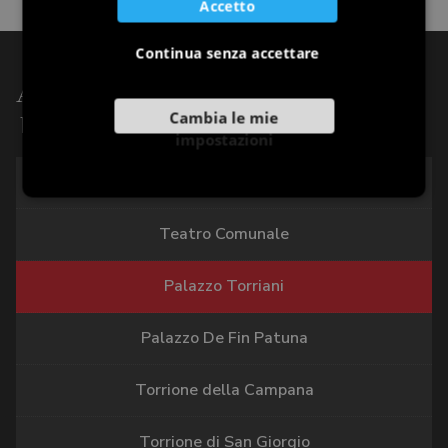
Accetto
Continua senza accettare
Altri punti di interesse di:
Cambia le mie
Ville, Palazzi, Monumenti
impostazioni
Piazza Unità e Leone di San Marco
Teatro Comunale
Palazzo Torriani
Palazzo De Fin Patuna
Torrione della Campana
Torrione di San Giorgio