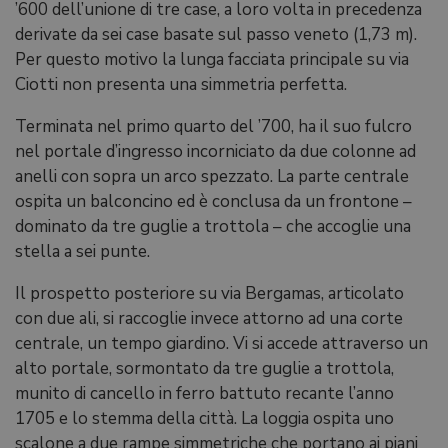
’600 dell’unione di tre case, a loro volta in precedenza
derivate da sei case basate sul passo veneto (1,73 m).
Per questo motivo la lunga facciata principale su via
Ciotti non presenta una simmetria perfetta.
Terminata nel primo quarto del ’700, ha il suo fulcro
nel portale d’ingresso incorniciato da due colonne ad
anelli con sopra un arco spezzato. La parte centrale
ospita un balconcino ed è conclusa da un frontone –
dominato da tre guglie a trottola – che accoglie una
stella a sei punte.
Il prospetto posteriore su via Bergamas, articolato
con due ali, si raccoglie invece attorno ad una corte
centrale, un tempo giardino. Vi si accede attraverso un
alto portale, sormontato da tre guglie a trottola,
munito di cancello in ferro battuto recante l’anno
1705 e lo stemma della città. La loggia ospita uno
scalone a due rampe simmetriche che portano ai piani