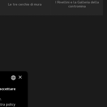
I Rivellini e la Galleria della
Le tre cerchie di mura
contromina
×
accettare
ITALIAN
ENGLISH
e.
tra policy
GERMAN