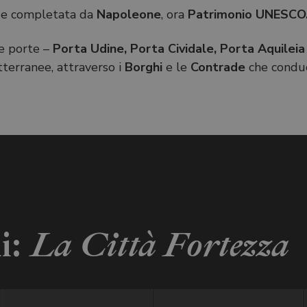
i
e completata da
Napoleone
, ora
Patrimonio UNESCO
re porte –
Porta Udine, Porta Cividale, Porta Aquilei
otterranee, attraverso i
Borghi
e le
Contrade
che conduc
di:
La Città Fortezza