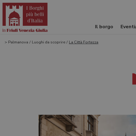
Il borgo
Event
>
Palmanova
/
Luoghi da scoprire
/
La Città Fortezza