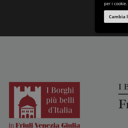
per i cookie.
Cambia l
I B
F