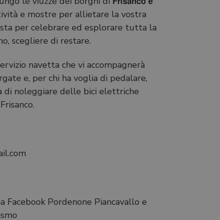
o le viuzze dei borghi di 𝗙𝗿𝗶𝘀𝗮𝗻𝗰𝗼 𝗲
, attività e mostre per allietare la vostra
iusta per celebrare ed esplorare tutta la
ché no, scegliere di restare.
 servizio navetta che vi accompagnerà
gate e, per chi ha voglia di pedalare,
lità di noleggiare delle bici elettriche
Frisanco.
il.com
ina Facebook Pordenone Piancavallo e
rismo