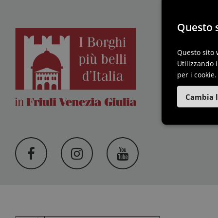
Questo s
I B
Questo sito 
F
Utilizzando i
per i cookie.
Cambia l