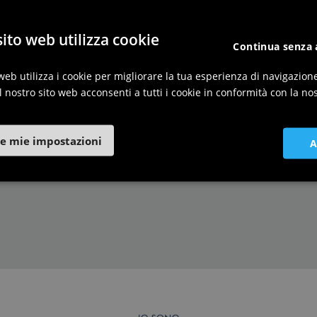
ito web utilizza cookie
Continua senza 
orghi più belli d'Italia in
web utilizza i cookie per migliorare la tua esperienza di navigazion
riuli Venezia Giulia
l nostro sito web acconsenti a tutti i cookie in conformità con la nos
e mie impostazioni
A