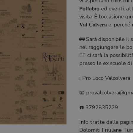
vi aspettano chioschi lung
𝗣𝗼𝗳𝗳𝗮𝗯𝗿𝗼 ed eventi
visita. È l’occasione g
𝐕𝐚𝐥 𝐂𝐨𝐥𝐯𝐞𝐫𝐚 e, per
🚌 Sarà disponibile il
nel raggiungere le bor
🚵‍♂️ ci sarà la possibi
presso le ex scuole di 
ℹ️ Pro Loco Valcolvera
📧 provalcolvera@gma
☎️ 3792835229
Info tratte dalla pag
Dolomiti Friulane Tu