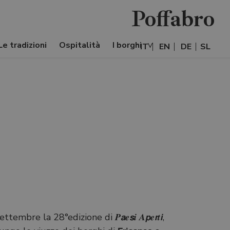
Poffabro
Le tradizioni
Ospitalità
I borghi
IT
EN
DE
SL
mbre la 28°edizione di 𝑷𝙖𝒆𝙨𝒊 𝑨𝙥𝒆𝙧𝒕𝙞,