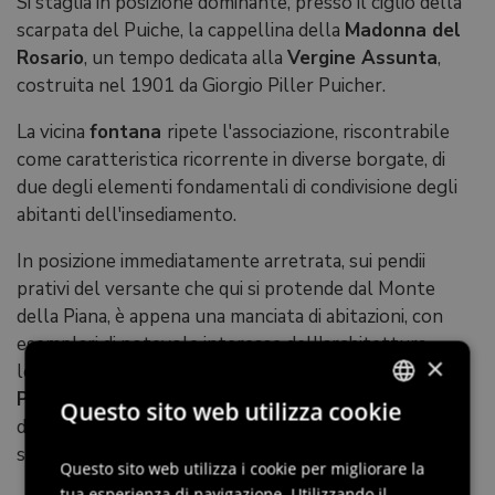
Si staglia in posizione dominante, presso il ciglio della
scarpata del Puiche, la cappellina della
Madonna del
Rosario
, un tempo dedicata alla
Vergine Assunta
,
costruita nel 1901 da Giorgio Piller Puicher.
La vicina
fontana
ripete l'associazione, riscontrabile
come caratteristica ricorrente in diverse borgate, di
due degli elementi fondamentali di condivisione degli
abitanti dell'insediamento.
In posizione immediatamente arretrata, sui pendii
prativi del versante che qui si protende dal Monte
della Piana, è appena una manciata di abitazioni, con
esemplari di notevole interesse dell'architettura
×
locale ad incastro di travatura, tra i quali spicca
casa
Puichar
, ampiamente sviluppatasi ad oriente a partire
Questo sito web utilizza cookie
da un'entità di tipologia classica, con conseguente
ITALIAN
soprelevazione e spostamento del colmo del tetto.
ENGLISH
Questo sito web utilizza i cookie per migliorare la
tua esperienza di navigazione. Utilizzando il