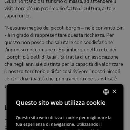
Giulia: lontano dal turismo di massa, ad attendere il
visitatore c'è un patrimonio fatto di cultura, arte e
sapori unici”.
“Nessuno meglio dei piccoli borghi – ne è convinto Bini
- è in grado di rappresentare questa ricchezza. Per
questo non posso che salutare con soddisfazione
l'ingresso del comune di Spilimbergo nella rete dei
"Borghi più belli d'Italia". Si tratta di un'associazione
che negli anni si è distinta per la capacità di valorizzare
il nostro territorio e di far così rivivere i nostri piccoli
centri. Una finalità che, prima ancora che turistica, è
soprattutto sociale. Complimenti”.
×
Questo sito web utilizza cookie
La viva soddisfazione delle istituzioni
ITALIAN
ENGLISH
Questo sito web utilizza i cookie per migliorare la
Hanno preso parte alla cerimonia anche l'On.
tua esperienza di navigazione. Utilizzando il
Emanuele Loperfido e l'on. Marco Dreosto che hanno
GERMAN