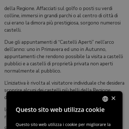
della Regione. Affacciati sul golfo o posti su verdi
colline, immersi in grandi parchi o al centro di città di
cui erano la dimora più prestigiosa, sorgono numerosi
castelli.
Due gli appuntamenti di “Castelli Aperti” nell’arco
dell’anno: uno in Primavera ed uno in Autunno,
appuntamenti che rendono possibile la visita a castelli
pubblici e a castelli di proprietà privata non aperti
normalmente al pubblico.
L’iniziativa è rivolta al visitatore individuale che desidera
scoprire alcuni dei castelli più belli della Regione,
×
dietro i
Questo sito web utilizza cookie
loro portoni i loro segreti: magnifici giardini, saloni
ITALIAN
ricchi di arte, storia e memorie d’altri tempi.
ENGLISH
Questo sito web utilizza i cookie per migliorare la
Sulle antiche scale di affascinanti castelli medioevali,