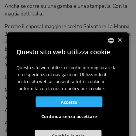
Anche se corre su una gamba e una stampella. Con la
maglia dell’Italia.
Perché il caporal maggiore scelto Salvatore La Manna,
35 anni, Salvo per tutti, è uno dei soldati italiani tornati
×
in questi anni con le cicatrici delle guerre addosso. E lui,
bersagliere in missione con l’Esercito in Libano,
Questo sito web utilizza cookie
sfuggendo a un attentato, per salvare la vita a un
ITALIAN
altro militare, ha perso una gamba. Amputata.
ENGLISH
Questo sito web utilizza i cookie per migliorare la
tua esperienza di navigazione. Utilizzando il
Un atto di eroismo e un sacrifico insieme.
GERMAN
nostro sito web acconsenti a tutti i cookie in
SLOVENIAN
conformità con la nostra policy per i cookie.
Ma, pur mutilato, La Manna è tornato a vivere grazie
allo sport.
Accetto
Anche segnando gol acrobatici.
Continua senza accettare
Atletica, basket, football, pesi ed altre discipline sono
diventate la sua vita da quando è tornato alla Scianna,
Cambia le mie