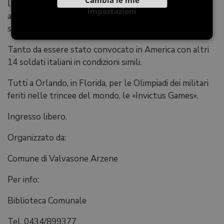
la caserma di Palermo dove si occupa di
impostazioni
amministrazione e si allena ogni giorno. Con risultati
straordinari.
Tanto da essere stato convocato in America con altri
14 soldati italiani in condizioni simili.
Tutti a Orlando, in Florida, per le Olimpiadi dei militari
feriti nelle trincee del mondo, le «Invictus Games».
Ingresso libero.
Organizzato da:
Comune di Valvasone Arzene
Per info:
Biblioteca Comunale
Tel. 0434/899377