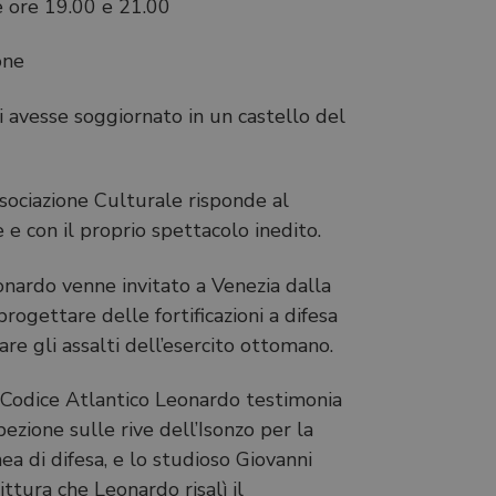
e ore 19.00 e 21.00
one
 avesse soggiornato in un castello del
ociazione Culturale risponde al
e e con il proprio spettacolo inedito.
onardo venne invitato a Venezia dalla
progettare delle fortificazioni a difesa
are gli assalti dell’esercito ottomano.
 Codice Atlantico Leonardo testimonia
pezione sulle rive dell’Isonzo per la
nea di difesa, e lo studioso Giovanni
ittura che Leonardo risalì il