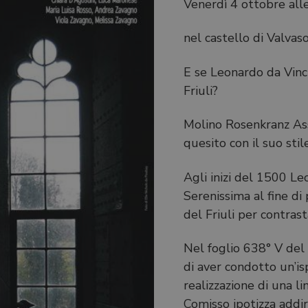
Venerdì 4 ottobre all
nel castello di Valvas
E se Leonardo da Vinci
Friuli?
Molino Rosenkranz Ass
quesito con il suo stil
Agli inizi del 1500 Le
Serenissima al fine di 
del Friuli per contrast
Nel foglio 638° V del
di aver condotto un’is
realizzazione di una li
Comisso ipotizza addir