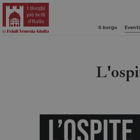
Il borgo
Event
L'ospi