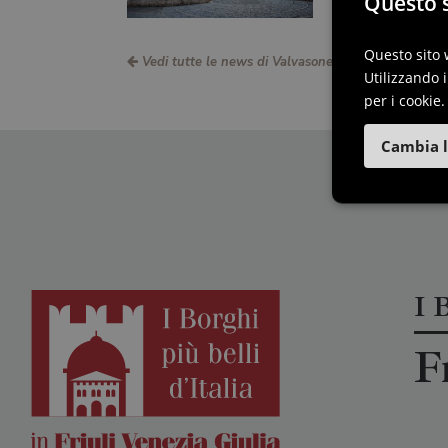
Questo s
Questo sito 
Vedi tutte le news di Valvasone
Utilizzando i
per i cookie.
Cambia l
I B
F