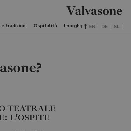
Valvasone
Le tradizioni
Ospitalità
I borghi
IT
EN
DE
SL
vasone?
O TEATRALE
: L'OSPITE