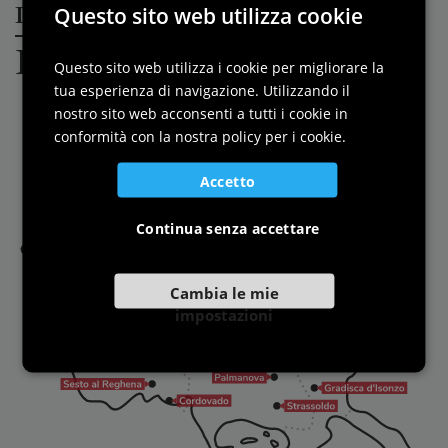
I Borghi più belli d'Italia in
Questo sito web utilizza cookie
ITALIAN
Friuli Venezia Giulia
ENGLISH
Questo sito web utilizza i cookie per migliorare la
tua esperienza di navigazione. Utilizzando il
GERMAN
nostro sito web acconsenti a tutti i cookie in
SLOVENIAN
conformità con la nostra policy per i cookie.
Accetto
Continua senza accettare
Cambia le mie
impostazioni