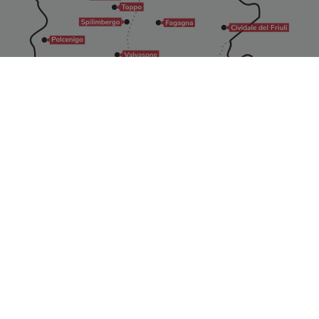
Tutti i diritti sono riservati
©2026 - I Borghi più belli d’Italia in Friuli Venezia Giulia
info@borghibellifvg.it