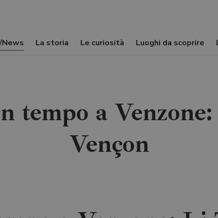
i/News
La storia
Le curiosità
Luoghi da scoprire
un tempo a Venzone: 
Vençon