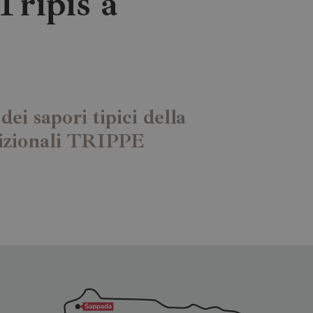
Tripis a
ei sapori tipici della
adizionali TRIPPE