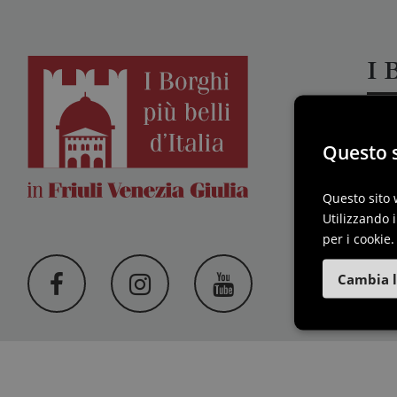
I B
F
Questo s
Questo sito 
Utilizzando i
per i cookie.
Cambia l