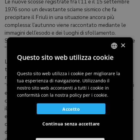
Le nuove scosse registrate fra l’11 e il 15 settembre
1976 sono un devastante sciame sismico che fa
precipitare il Friuli in una situazione ancora più
complessa: l’autunno viene raccontato mediante le
immagini dell’esodo e dei luoghi di sfollamento.
Successivamente la ricostruzione: iniziano gli anni delle
×
“baracche”.
Questo sito web utilizza cookie
La seconda parte della mostra si sviluppa per sale
ITALIAN
tematiche: l’apparato legislativo, gli studi per la
ENGLISH
Questo sito web utilizza i cookie per migliorare la
ricostruzione (la geologia e l’ingegneria sismica), il
tua esperienza di navigazione. Utilizzando il
GERMAN
“Governo della Ricostruzione” con le Istituzioni statali
nostro sito web acconsenti a tutti i cookie in
e regionali, il ruolo della Chiesa friulana, il patrimonio
SLOVENIAN
conformità con la nostra policy per i cookie.
culturale, la pianificazione e gli strumenti attuativi per
il territorio, il flusso dei finanziamenti e i contributi
Accetto
elargiti, lo sviluppo con la nascita di un altro Friuli,
costituito dalle grandi opere infrastrutturali e
Continua senza accettare
dall’industria, ma anche dalla nascita dell’Università e
della Protezione Civile.