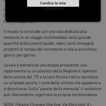
Cambia le mie
impostazioni
Infine la Medaglia d’Oro al Merito Civile conferita dal
Capo dello Stato ai Gonfaloni della Regione e dei 45
Comuni disastrati.
Il museo si conclude con una sala dedicata alla
memoria, in un viaggio multimediale nella grande
quantità di documenti (audio, video, testi, immagini)
prodotti al tempo del terremoto e che si arricchisce
giorno per giorno.
La sala è animata da una doppia proiezione: una
rappresenta su un plastico della Regione il ripetersi
delle scosse del ’76 e la loro forza e l’altra riproduce,
su un’ampia parete, i nomi delle vittime che appaiono e
si dissolvono. Sulla “parete della memoria” il visitatore
può liberamente registrare la propria testimonianza.
SEDE: Palazzo Orgnani-Martina, Via Mistruzzi, 4 –